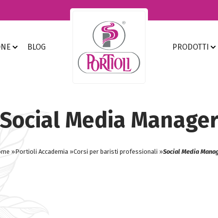
ONE
BLOG
PRODOTTI
Social Media Manage
ome »
Portioli Accademia »
Corsi per baristi professionali »
Social Media Mana