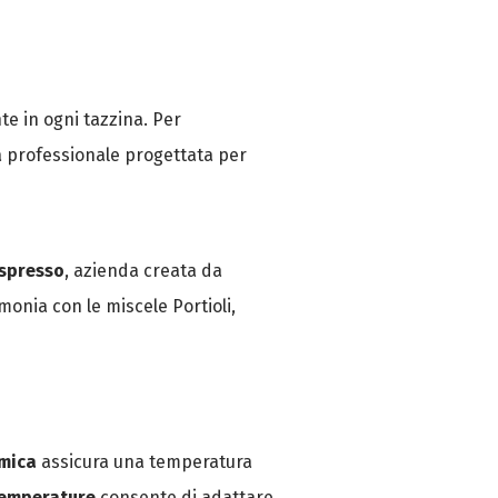
te in ogni tazzina. Per
a professionale progettata per
Espresso
, azienda creata da
monia con le miscele Portioli,
rmica
assicura una temperatura
 temperature
consente di adattare