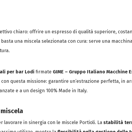
ettivo chiaro: offrire un espresso di qualità superiore, costan
n basta una miscela selezionata con cura: serve una macchin
tura.
li per bar Lodi
firmate
GIME – Gruppo Italiano Macchine 
 con questa missione: garantire un’estrazione perfetta, in ar
vanzate e a un design 100% Made in Italy.
 miscela
lavorare in sinergia con le miscele Portioli. La
stabilità te
assimo utilizzo, mentre la
flessibilità nella gestione delle