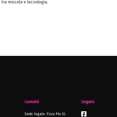
 tra miscela e tecnologia.
Contatti
Seguici
Sede legale: P.zza Pio XI,