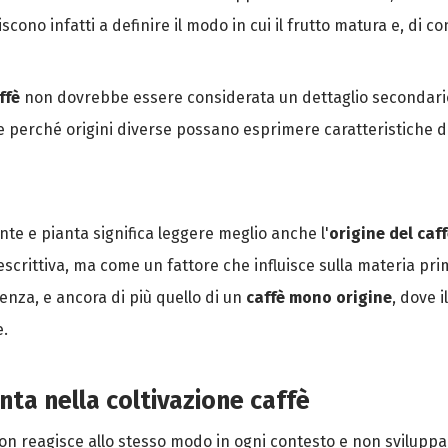
ono infatti a definire il modo in cui il frutto matura e, di c
ffè
non dovrebbe essere considerata un dettaglio secondario: c
ire perché origini diverse possano esprimere caratteristiche 
e e pianta significa leggere meglio anche l'
origine del caf
rittiva, ma come un fattore che influisce sulla materia prima
enza, e ancora di più quello di un
caffè mono origine
, dove 
e.
onta nella coltivazione caffè
on reagisce allo stesso modo in ogni contesto e non sviluppa l