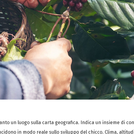
ltanto un luogo sulla carta geografica. Indica un insieme di 
ncidono in modo reale sullo sviluppo del chicco. Clima, altitud