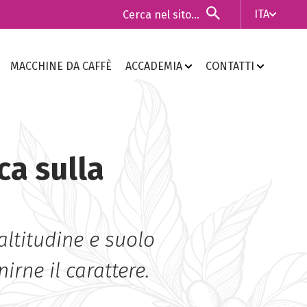
ITA
ITA
MACCHINE DA CAFFÈ
ACCADEMIA
CONTATTI
ENG
ca sulla
altitudine e suolo
irne il carattere.