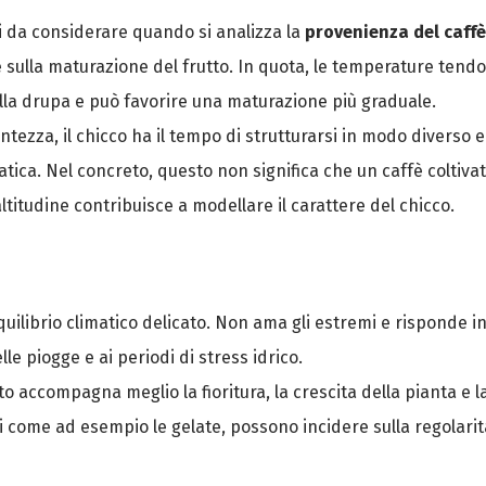
ti da considerare quando si analizza la
provenienza del caff
 e sulla maturazione del frutto. In quota, le temperature ten
della drupa e può favorire una maturazione più graduale.
entezza, il chicco ha il tempo di strutturarsi in modo divers
tica. Nel concreto, questo non significa che un caffè coltiva
’altitudine contribuisce a modellare il carattere del chicco.
uilibrio climatico delicato. Non ama gli estremi e risponde in
le piogge e ai periodi di stress idrico.
o accompagna meglio la fioritura, la crescita della pianta e l
i come ad esempio le gelate, possono incidere sulla regolarità