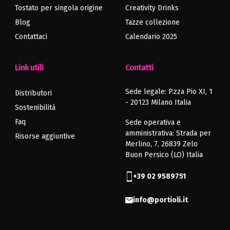
Tostato per singola origine
Creativity Drinks
Articolo
Articolo
precedente
successivo
Blog
Tazze collezione
Contattaci
Calendario 2025
Link utili
Contatti
Sede legale: P.zza Pio XI, 1
Distributori
- 20123 Milano Italia
Sostenibilità
Faq
Sede operativa e
amministrativa: Strada per
Risorse aggiuntive
Merlino, 7, 26839 Zelo
Buon Persico (LO) Italia
+39 02 9589751
info@portioli.it