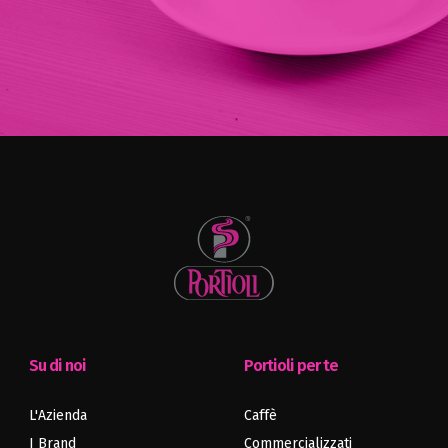
Su di noi
Portioli per te
L'Azienda
Caffè
Articolo
Articolo
precedente
successivo
I Brand
Commercializzati