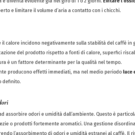
 e diventa evidente già nel giro di 1 o 2 giorni.
Evitare l’ossi
erto e limitare il volume d’aria a contatto con i chicchi.
 e il calore incidono negativamente sulla stabilità del caffè in
zione del prodotto rispetto a fonti di calore, superfici risca
ura è un fattore determinante per la qualità nel tempo.
mente producono effetti immediati, ma nel medio periodo
luce 
 definito.
dori
 ad assorbire odori e umidità dall’ambiente. Questo è partico
pezie o prodotti fortemente aromatici. Una gestione disordi
ndo l’assorbimento di odori e umidità estranei al caffè. Il r