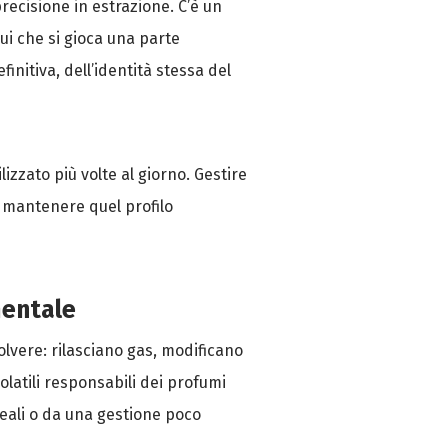
recisione in estrazione. C’è un
qui che si gioca una parte
initiva, dell’identità stessa del
izzato più volte al giorno. Gestire
 e mantenere quel profilo
mentale
olvere: rilasciano gas, modificano
latili responsabili dei profumi
deali o da una gestione poco