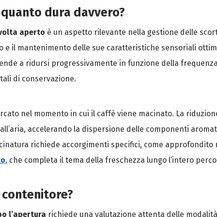
: quanto dura davvero?
 volta aperto
è un aspetto rilevante nella gestione delle scort
to e il mantenimento delle sue caratteristiche sensoriali ottim
tende a ridursi progressivamente in funzione della frequenza
tali di conservazione.
rcato nel momento in cui il caffè viene macinato. La riduzi
a all’aria, accelerando la dispersione delle componenti aromat
inatura richiede accorgimenti specifici, come approfondito ne
to
, che completa il tema della freschezza lungo l’intero percor
 contenitore?
po l’apertura
richiede una valutazione attenta delle modalità