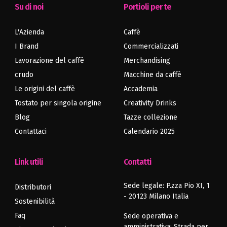
Su di noi
Portioli per te
L'Azienda
Caffè
I Brand
Commercializzati
Lavorazione del caffè
Merchandising
crudo
Macchine da caffè
Le origini del caffè
Accademia
Articolo
Articolo
Tostato per singola origine
Creativity Drinks
precedente
successivo
Blog
Tazze collezione
Contattaci
Calendario 2025
Link utili
Contatti
Sede legale: P.zza Pio XI, 1
Distributori
- 20123 Milano Italia
Sostenibilità
Faq
Sede operativa e
amministrativa: Strada per